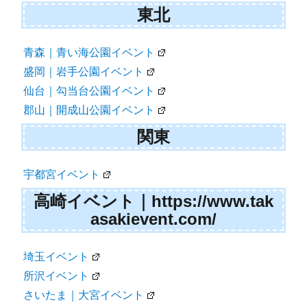
東北
青森｜青い海公園イベント
盛岡｜岩手公園イベント
仙台｜勾当台公園イベント
郡山｜開成山公園イベント
関東
宇都宮イベント
高崎イベント｜https://www.tak
asakievent.com/
埼玉イベント
所沢イベント
さいたま｜大宮イベント