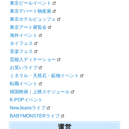
東京ビールイベント
東京デパート物産展
東京ホテルビュッフェ
東京アート展覧会
海外イベント
タイフェス
音楽フェス
芸能人ディナーショー
お笑いライブ
ミネラル・天然石・鉱物イベント
転職イベント
韓国映画｜上映スケジュール
K-POPイベント
NewJeansライブ
BABYMONSTERライブ
運営