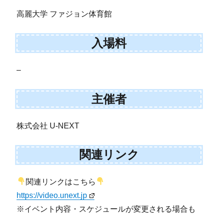
高麗大学 ファジョン体育館
入場料
–
主催者
株式会社 U-NEXT
関連リンク
関連リンクはこちら
https://video.unext.jp
※イベント内容・スケジュールが変更される場合も