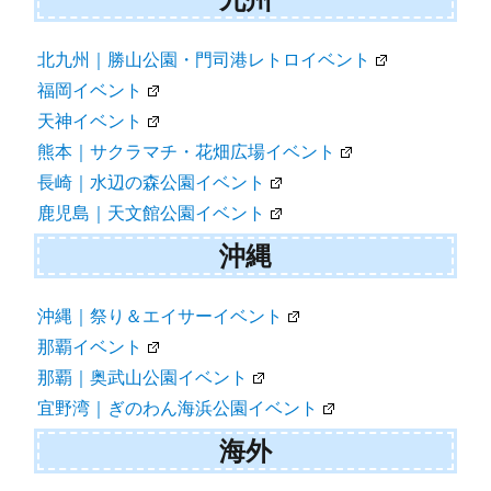
北九州｜勝山公園・門司港レトロイベント
福岡イベント
天神イベント
熊本｜サクラマチ・花畑広場イベント
長崎｜水辺の森公園イベント
鹿児島｜天文館公園イベント
沖縄
沖縄｜祭り＆エイサーイベント
那覇イベント
那覇｜奥武山公園イベント
宜野湾｜ぎのわん海浜公園イベント
海外