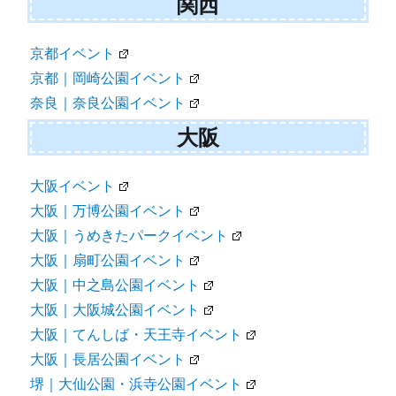
関西
京都イベント
京都｜岡崎公園イベント
奈良｜奈良公園イベント
大阪
大阪イベント
大阪｜万博公園イベント
大阪｜うめきたパークイベント
大阪｜扇町公園イベント
大阪｜中之島公園イベント
大阪｜大阪城公園イベント
大阪｜てんしば・天王寺イベント
大阪｜長居公園イベント
堺｜大仙公園・浜寺公園イベント