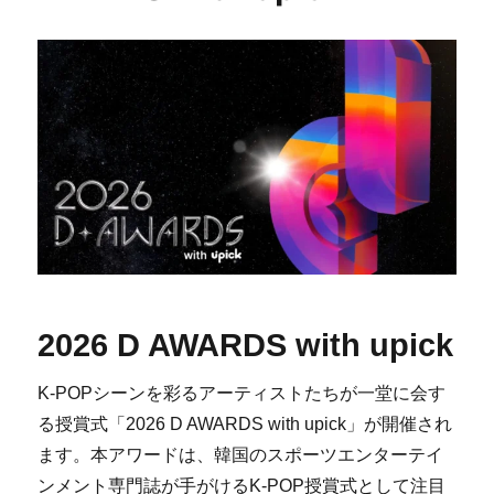
2026 D AWARDS with upick
K-POPシーンを彩るアーティストたちが一堂に会す
る授賞式「2026 D AWARDS with upick」が開催され
ます。本アワードは、韓国のスポーツエンターテイ
ンメント専門誌が手がけるK-POP授賞式として注目