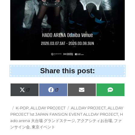
Share this post:
S
S
S
S
X
F
E
S
h
h
h
h
(
a
m
M
a
a
a
a
T
c
a
S
r
r
r
r
w
e
i
投
カ
タ
K-POP
,
ALLDAY PROJECT
ALLDAY PROJECT
,
ALLDAY
e
e
e
e
i
b
l
稿
テ
グ
PROJECT 1st JAPAN FANSIGN EVENT ALLDAY PROJECT
,
H
o
o
o
o
t
o
日:
ゴ
n
n
n
n
ado arena 大台場 グランドステージ
,
アクアシティお台場
,
ファ
t
o
e
k
リ
ンサイン会
,
東京イベント
r
ー