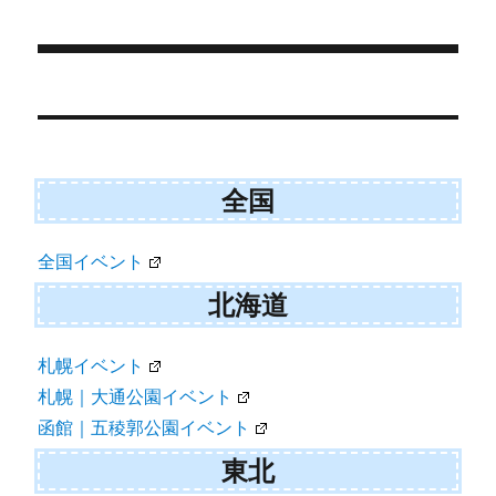
)
投
稿
ナ
全国
ビ
ゲ
全国イベント
ー
北海道
シ
ョ
札幌イベント
札幌｜大通公園イベント
ン
函館｜五稜郭公園イベント
東北