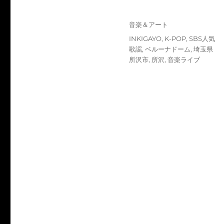
投
カ
音楽＆アート
稿
テ
タ
INKIGAYO
,
K-POP
,
SBS人気
日:
ゴ
グ
歌謡
,
ベルーナドーム
,
埼玉県
リ
所沢市
,
所沢
,
音楽ライブ
ー