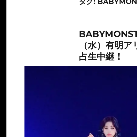
タグ:
BABYMONS
BABYMONST
（水）有明ア
占生中継！