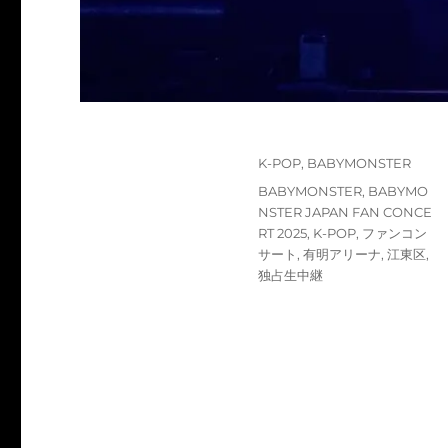
投
カ
K-POP
,
BABYMONSTER
稿
テ
タ
BABYMONSTER
,
BABYMO
日:
ゴ
グ
NSTER JAPAN FAN CONCE
リ
RT 2025
,
K-POP
,
ファンコン
ー
サート
,
有明アリーナ
,
江東区
,
独占生中継