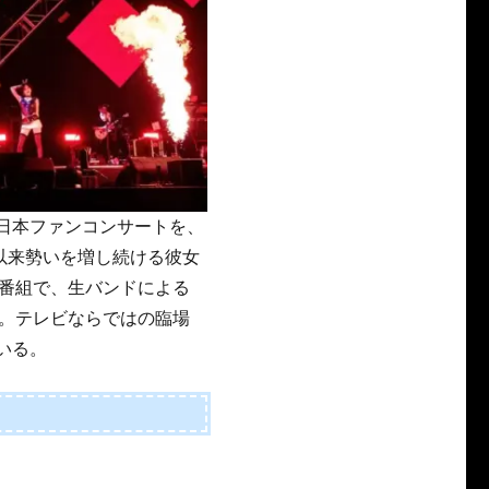
の日本ファンコンサートを、
以来勢いを増し続ける彼女
番組で、生バンドによる
。テレビならではの臨場
ている。