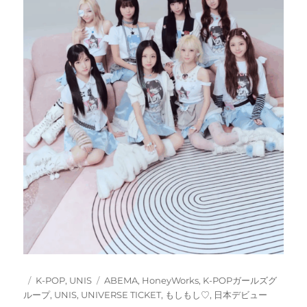
投
カ
タ
K-POP
,
UNIS
ABEMA
,
HoneyWorks
,
K-POPガールズグ
稿
テ
グ
ループ
,
UNIS
,
UNIVERSE TICKET
,
もしもし♡
,
日本デビュー